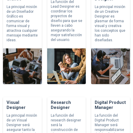
La función del
Lead Designer es
La principal misión
La principal misión
coordinar los
de un Diseñador
de un Creative
proyectos de
Gráfico es
Designer es
diseño para que se
comunicar de
plasmar de forma
lleven a cabo
forma visual y
visual y creativa
asegurando la
atractiva cualquier
los conceptos que
mejor satisfacción
mensaje mediante
han sido
del usuario.
ideas.
diseñadas.
Visual
Research
Digital Product
Designer
Designer
Manager
La principal misión
La función del
La función del
de un Visual
research designer
Digital Product
Designer será
será la
Manager será
asegurar tanto la
construcción de
responsabilizarse