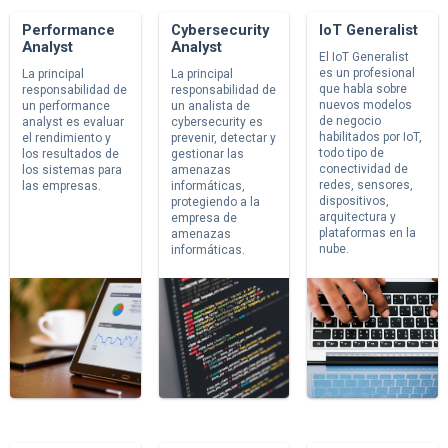
Performance
Cybersecurity
IoT Generalist
Analyst
Analyst
El IoT Generalist
es un profesional
La principal
La principal
que habla sobre
responsabilidad de
responsabilidad de
nuevos modelos
un performance
un analista de
de negocio
analyst es evaluar
cybersecurity es
habilitados por IoT,
el rendimiento y
prevenir, detectar y
todo tipo de
los resultados de
gestionar las
conectividad de
los sistemas para
amenazas
redes, sensores,
las empresas.
informáticas,
dispositivos,
protegiendo a la
arquitectura y
empresa de
plataformas en la
amenazas
nube.
informáticas.