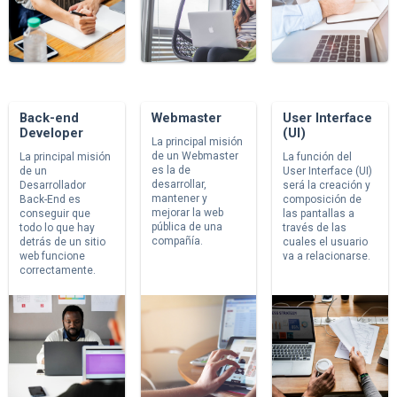
Back-end
Webmaster
User Interface
Developer
(UI)
La principal misión
de un Webmaster
La principal misión
La función del
es la de
de un
User Interface (UI)
desarrollar,
Desarrollador
será la creación y
mantener y
Back-End es
composición de
mejorar la web
conseguir que
las pantallas a
pública de una
todo lo que hay
través de las
compañía.
detrás de un sitio
cuales el usuario
web funcione
va a relacionarse.
correctamente.