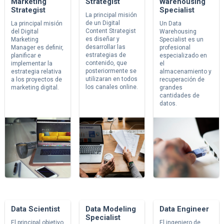
Marketing
Strategist
Warehousing
Strategist
Specialist
La principal misión
de un Digital
La principal misión
Un Data
Content Strategist
del Digital
Warehousing
es diseñar y
Marketing
Specialist es un
desarrollar las
Manager es definir,
profesional
estrategias de
planificar e
especializado en
contenido, que
implementar la
el
posteriormente se
estrategia relativa
almacenamiento y
utilizaran en todos
a los proyectos de
recuperación de
los canales online.
marketing digital.
grandes
cantidades de
datos.
Data Scientist
Data Modeling
Data Engineer
Specialist
El principal objetivo
El ingeniero de