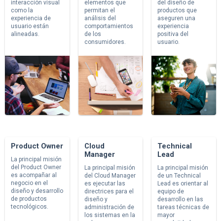
interacción visual
elementos que
del diseño de
como la
permitan el
productos que
experiencia de
análisis del
aseguren una
usuario están
comportamientos
experiencia
alineadas.
de los
positiva del
consumidores.
usuario.
Product Owner
Cloud
Technical
Manager
Lead
La principal misión
del Product Owner
La principal misión
La principal misión
es acompañar al
del Cloud Manager
de un Technical
negocio en el
es ejecutar las
Lead es orientar al
diseño y desarrollo
directrices para el
equipo de
de productos
diseño y
desarrollo en las
tecnológicos.
administración de
tareas técnicas de
los sistemas en la
mayor