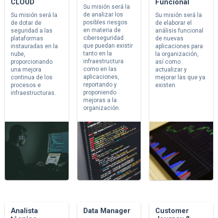
CLOUD
Funcional
Su misión será la
de analizar los
Su misión será la
Su misión será la
posibles riesgos
de dotar de
de elaborar el
en materia de
seguridad a las
análisis funcional
ciberseguridad
plataformas
de nuevas
que puedan existir
instauradas en la
aplicaciones para
tanto en la
nube,
la organización,
infraestructura
proporcionando
así como
como en las
una mejora
actualizar y
aplicaciones,
continua de los
mejorar las que ya
reportando y
procesos e
existen.
proponiendo
infraestructuras.
mejoras a la
organización.
Analista
Data Manager
Customer