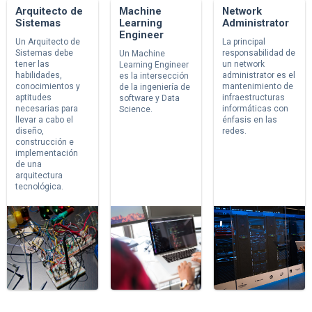
Arquitecto de
Machine
Network
Sistemas
Learning
Administrator
Engineer
Un Arquitecto de
La principal
Sistemas debe
responsabilidad de
Un Machine
tener las
un network
Learning Engineer
habilidades,
administrator es el
es la intersección
conocimientos y
mantenimiento de
de la ingeniería de
aptitudes
infraestructuras
software y Data
necesarias para
informáticas con
Science.
llevar a cabo el
énfasis en las
diseño,
redes.
construcción e
implementación
de una
arquitectura
tecnológica.