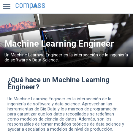
INICIO
COMPASS
Machine Learning Engineer
BLOG
Un Machine Learning Engineer es la intersección de la ingeniería
de software y Data Science.
¿Qué hace un Machine Learning
Engineer?
Un Machine Learning Engineer es la intersección de la
ingeniería de software y data science. Aprovechan las
herramientas de Big Data y los marcos de programación
para garantizar que los datos recopilados se redefinan
como modelos de ciencia de datos. Además, son los
responsables de tomar modelos teóricos de data science y
ayudar a escalarlos a modelos de nivel de producción.