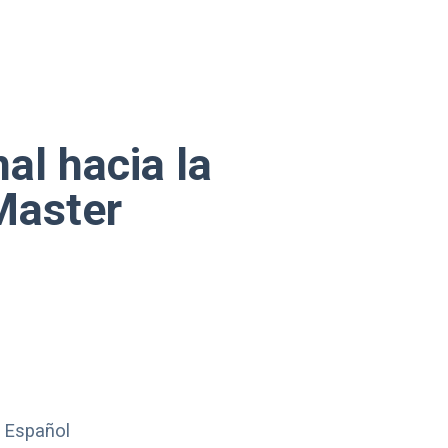
nal hacia la
Master
o Español