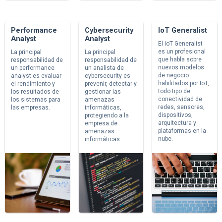
Performance
Cybersecurity
IoT Generalist
Analyst
Analyst
El IoT Generalist
es un profesional
La principal
La principal
que habla sobre
responsabilidad de
responsabilidad de
nuevos modelos
un performance
un analista de
de negocio
analyst es evaluar
cybersecurity es
habilitados por IoT,
el rendimiento y
prevenir, detectar y
todo tipo de
los resultados de
gestionar las
conectividad de
los sistemas para
amenazas
redes, sensores,
las empresas.
informáticas,
dispositivos,
protegiendo a la
arquitectura y
empresa de
plataformas en la
amenazas
nube.
informáticas.