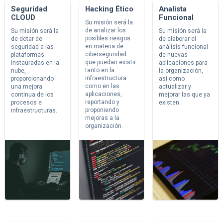
Seguridad
Hacking Ético
Analista
CLOUD
Funcional
Su misión será la
de analizar los
Su misión será la
Su misión será la
posibles riesgos
de dotar de
de elaborar el
en materia de
seguridad a las
análisis funcional
ciberseguridad
plataformas
de nuevas
que puedan existir
instauradas en la
aplicaciones para
tanto en la
nube,
la organización,
infraestructura
proporcionando
así como
como en las
una mejora
actualizar y
aplicaciones,
continua de los
mejorar las que ya
reportando y
procesos e
existen.
proponiendo
infraestructuras.
mejoras a la
organización.