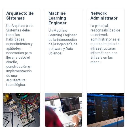
Arquitecto de
Machine
Network
Sistemas
Learning
Administrator
Engineer
Un Arquitecto de
La principal
Sistemas debe
responsabilidad de
Un Machine
tener las
un network
Learning Engineer
habilidades,
administrator es el
es la intersección
conocimientos y
mantenimiento de
de la ingeniería de
aptitudes
infraestructuras
software y Data
necesarias para
informáticas con
Science.
llevar a cabo el
énfasis en las
diseño,
redes.
construcción e
implementación
de una
arquitectura
tecnológica.