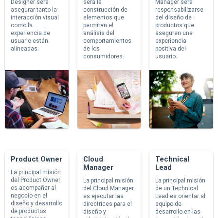
Designer será
será la
Manager será
asegurar tanto la
construcción de
responsabilizarse
interacción visual
elementos que
del diseño de
como la
permitan el
productos que
experiencia de
análisis del
aseguren una
usuario están
comportamientos
experiencia
alineadas.
de los
positiva del
consumidores.
usuario.
Product Owner
Cloud
Technical
Manager
Lead
La principal misión
del Product Owner
La principal misión
La principal misión
es acompañar al
del Cloud Manager
de un Technical
negocio en el
es ejecutar las
Lead es orientar al
diseño y desarrollo
directrices para el
equipo de
de productos
diseño y
desarrollo en las