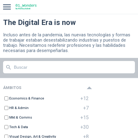
The Digital Era is now
INICIO
Incluso antes de la pandemia, las nuevas tecnologías y formas
de trabajar estaban desestabilizando industrias y puestos de
COMPASS
trabajo. Necesitamos redefenir profesiones y las habilidades
necesarias para desempeñarlas.
BLOG
ÁMBITOS
+12
Economics & Finance
+7
HR & Admin
+15
Mkt & Comms
+30
Tech & Data
+8
Visual Design, Art & Creativity