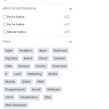
AÑOS DE EXPERIENCIA
+20
De 0 a 3 años
+47
De 3 a 5 años
+35
Más de 5 años
TAGS
Agile
Analytics
Apps
Back-end
Big Data
Brand
Cloud
Content
Data
Devops
Diseño
Front-end
It
Lead
Marketing
Media
Mobile
Online
PMO
Programación
Social
Software
UX/UI
Visualization
Web
Web Developer