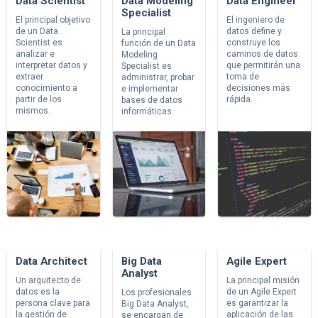
Data Scientist
Data Modeling
Data Engineer
Specialist
El principal objetivo
El ingeniero de
de un Data
datos define y
La principal
Scientist es
construye los
función de un Data
analizar e
caminos de datos
Modeling
interpretar datos y
que permitirán una
Specialist es
extraer
toma de
administrar, probar
conocimiento a
decisiones más
e implementar
partir de los
rápida.
bases de datos
mismos.
informáticas.
Data Architect
Big Data
Agile Expert
Analyst
Un arquitecto de
La principal misión
datos es la
de un Agile Expert
Los profesionales
persona clave para
es garantizar la
Big Data Analyst,
la gestión de
aplicación de las
se encargan de