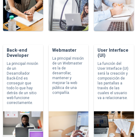
Back-end
Webmaster
User Interface
Developer
(UI)
La principal misión
de un Webmaster
La principal misión
La función del
es la de
de un
User Interface (UI)
desarrollar,
Desarrollador
será la creación y
mantener y
Back-End es
composición de
mejorar la web
conseguir que
las pantallas a
pública de una
todo lo que hay
través de las
compañía.
detrás de un sitio
cuales el usuario
web funcione
va a relacionarse.
correctamente.