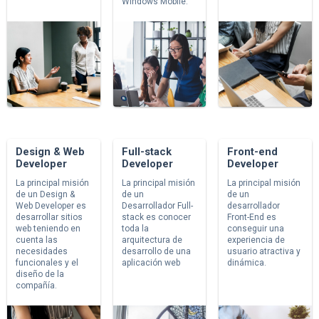
Windows Mobile.
Design & Web
Full-stack
Front-end
Developer
Developer
Developer
La principal misión
La principal misión
La principal misión
de un Design &
de un
de un
Web Developer es
Desarrollador Full-
desarrollador
desarrollar sitios
stack es conocer
Front-End es
web teniendo en
toda la
conseguir una
cuenta las
arquitectura de
experiencia de
necesidades
desarrollo de una
usuario atractiva y
funcionales y el
aplicación web
dinámica.
diseño de la
compañía.