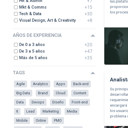
+7
HR & Admin
las plataf
proporcio
+15
Mkt & Comms
los proces
+30
Tech & Data
+8
Visual Design, Art & Creativity
AÑOS DE EXPERIENCIA
+20
De 0 a 3 años
+47
De 3 a 5 años
+35
Más de 5 años
TAGS
Analist
Agile
Analytics
Apps
Back-end
Su princip
Big Data
Brand
Cloud
Content
desarrolla
requerimie
Data
Devops
Diseño
Front-end
encargará 
los usuari
It
Lead
Marketing
Media
problema 
Mobile
Online
PMO