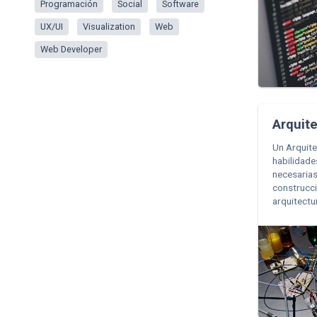
Programación
Social
Software
UX/UI
Visualization
Web
Web Developer
Arquit
Un Arquite
habilidade
necesarias
construcc
arquitectu