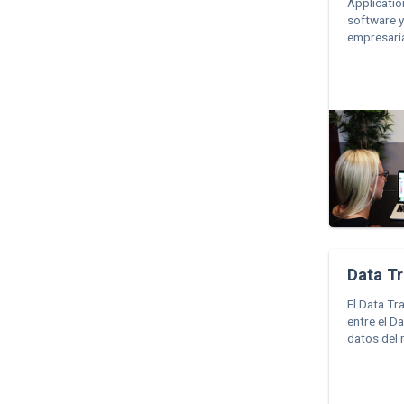
Applicatio
software y
empresaria
Data Tr
El Data Tr
entre el D
datos del 