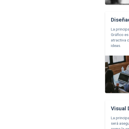
Diseña
La princip
Gráfico es
atractiva 
ideas.
Visual
La princip
será asegu
como la ex