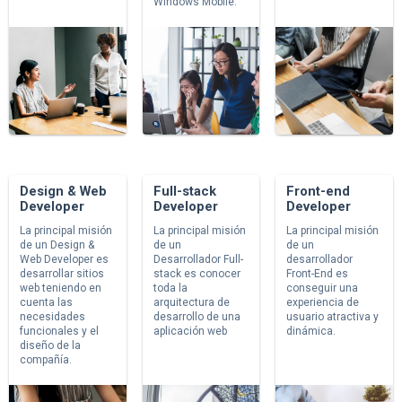
Windows Mobile.
Design & Web
Full-stack
Front-end
Developer
Developer
Developer
La principal misión
La principal misión
La principal misión
de un Design &
de un
de un
Web Developer es
Desarrollador Full-
desarrollador
desarrollar sitios
stack es conocer
Front-End es
web teniendo en
toda la
conseguir una
cuenta las
arquitectura de
experiencia de
necesidades
desarrollo de una
usuario atractiva y
funcionales y el
aplicación web
dinámica.
diseño de la
compañía.