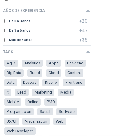
AÑOS DE EXPERIENCIA
+20
De 0 a 3 años
+47
De 3 a 5 años
+35
Más de 5 años
TAGS
Agile
Analytics
Apps
Back-end
Big Data
Brand
Cloud
Content
Data
Devops
Diseño
Front-end
It
Lead
Marketing
Media
Mobile
Online
PMO
Programación
Social
Software
UX/UI
Visualization
Web
Web Developer