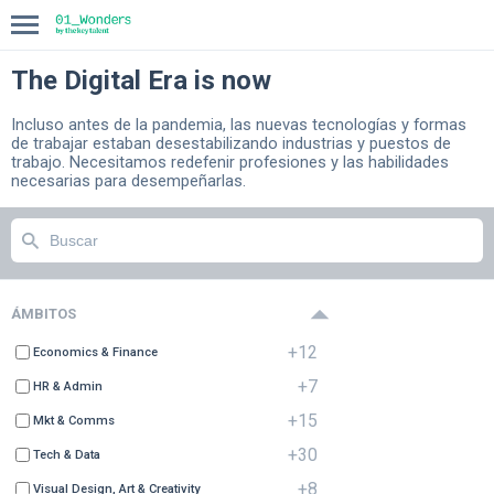
The Digital Era is now
INICIO
Incluso antes de la pandemia, las nuevas tecnologías y formas
de trabajar estaban desestabilizando industrias y puestos de
COMPASS
trabajo. Necesitamos redefenir profesiones y las habilidades
necesarias para desempeñarlas.
BLOG
ÁMBITOS
+12
Economics & Finance
+7
HR & Admin
+15
Mkt & Comms
+30
Tech & Data
+8
Visual Design, Art & Creativity