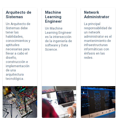
Arquitecto de
Machine
Network
Sistemas
Learning
Administrator
Engineer
Un Arquitecto de
La principal
Sistemas debe
responsabilidad de
Un Machine
tener las
un network
Learning Engineer
habilidades,
administrator es el
es la intersección
conocimientos y
mantenimiento de
de la ingeniería de
aptitudes
infraestructuras
software y Data
necesarias para
informáticas con
Science.
llevar a cabo el
énfasis en las
diseño,
redes.
construcción e
implementación
de una
arquitectura
tecnológica.