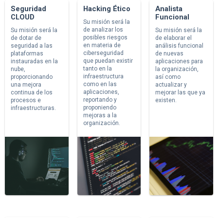
Seguridad
Hacking Ético
Analista
CLOUD
Funcional
Su misión será la
de analizar los
Su misión será la
Su misión será la
posibles riesgos
de dotar de
de elaborar el
en materia de
seguridad a las
análisis funcional
ciberseguridad
plataformas
de nuevas
que puedan existir
instauradas en la
aplicaciones para
tanto en la
nube,
la organización,
infraestructura
proporcionando
así como
como en las
una mejora
actualizar y
aplicaciones,
continua de los
mejorar las que ya
reportando y
procesos e
existen.
proponiendo
infraestructuras.
mejoras a la
organización.