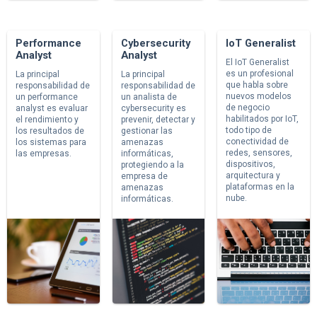
Performance
Cybersecurity
IoT Generalist
Analyst
Analyst
El IoT Generalist
es un profesional
La principal
La principal
que habla sobre
responsabilidad de
responsabilidad de
nuevos modelos
un performance
un analista de
de negocio
analyst es evaluar
cybersecurity es
habilitados por IoT,
el rendimiento y
prevenir, detectar y
todo tipo de
los resultados de
gestionar las
conectividad de
los sistemas para
amenazas
redes, sensores,
las empresas.
informáticas,
dispositivos,
protegiendo a la
arquitectura y
empresa de
plataformas en la
amenazas
nube.
informáticas.