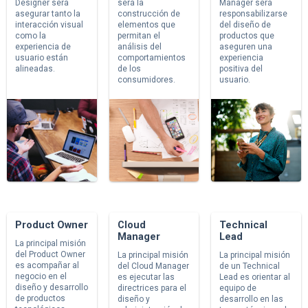
Designer será
será la
Manager será
asegurar tanto la
construcción de
responsabilizarse
interacción visual
elementos que
del diseño de
como la
permitan el
productos que
experiencia de
análisis del
aseguren una
usuario están
comportamientos
experiencia
alineadas.
de los
positiva del
consumidores.
usuario.
Product Owner
Cloud
Technical
Manager
Lead
La principal misión
del Product Owner
La principal misión
La principal misión
es acompañar al
del Cloud Manager
de un Technical
negocio en el
es ejecutar las
Lead es orientar al
diseño y desarrollo
directrices para el
equipo de
de productos
diseño y
desarrollo en las