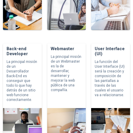
Back-end
Webmaster
User Interface
Developer
(UI)
La principal misión
de un Webmaster
La principal misión
La función del
es la de
de un
User Interface (UI)
desarrollar,
Desarrollador
será la creación y
mantener y
Back-End es
composición de
mejorar la web
conseguir que
las pantallas a
pública de una
todo lo que hay
través de las
compañía.
detrás de un sitio
cuales el usuario
web funcione
va a relacionarse.
correctamente.