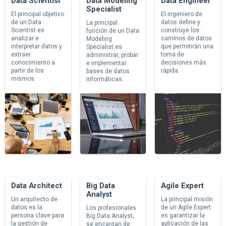
Data Scientist
Data Modeling
Data Engineer
Specialist
El principal objetivo
El ingeniero de
de un Data
datos define y
La principal
Scientist es
construye los
función de un Data
analizar e
caminos de datos
Modeling
interpretar datos y
que permitirán una
Specialist es
extraer
toma de
administrar, probar
conocimiento a
decisiones más
e implementar
partir de los
rápida.
bases de datos
mismos.
informáticas.
Data Architect
Big Data
Agile Expert
Analyst
Un arquitecto de
La principal misión
datos es la
de un Agile Expert
Los profesionales
persona clave para
es garantizar la
Big Data Analyst,
la gestión de
aplicación de las
se encargan de