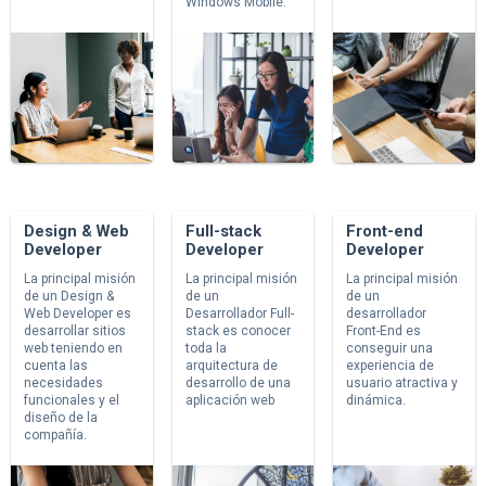
Windows Mobile.
Design & Web
Full-stack
Front-end
Developer
Developer
Developer
La principal misión
La principal misión
La principal misión
de un Design &
de un
de un
Web Developer es
Desarrollador Full-
desarrollador
desarrollar sitios
stack es conocer
Front-End es
web teniendo en
toda la
conseguir una
cuenta las
arquitectura de
experiencia de
necesidades
desarrollo de una
usuario atractiva y
funcionales y el
aplicación web
dinámica.
diseño de la
compañía.