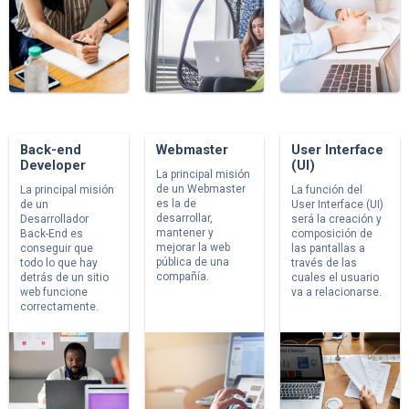
Back-end
Webmaster
User Interface
Developer
(UI)
La principal misión
de un Webmaster
La principal misión
La función del
es la de
de un
User Interface (UI)
desarrollar,
Desarrollador
será la creación y
mantener y
Back-End es
composición de
mejorar la web
conseguir que
las pantallas a
pública de una
todo lo que hay
través de las
compañía.
detrás de un sitio
cuales el usuario
web funcione
va a relacionarse.
correctamente.