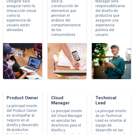
Designer será
será la
Manager será
asegurar tanto la
construcción de
responsabilizarse
interacción visual
elementos que
del diseño de
como la
permitan el
productos que
experiencia de
análisis del
aseguren una
usuario están
comportamientos
experiencia
alineadas.
de los
positiva del
consumidores.
usuario.
Product Owner
Cloud
Technical
Manager
Lead
La principal misión
del Product Owner
La principal misión
La principal misión
es acompañar al
del Cloud Manager
de un Technical
negocio en el
es ejecutar las
Lead es orientar al
diseño y desarrollo
directrices para el
equipo de
de productos
diseño y
desarrollo en las