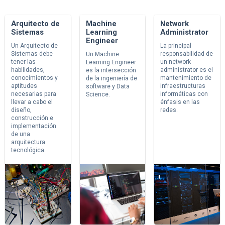
Arquitecto de
Machine
Network
Sistemas
Learning
Administrator
Engineer
Un Arquitecto de
La principal
Sistemas debe
responsabilidad de
Un Machine
tener las
un network
Learning Engineer
habilidades,
administrator es el
es la intersección
conocimientos y
mantenimiento de
de la ingeniería de
aptitudes
infraestructuras
software y Data
necesarias para
informáticas con
Science.
llevar a cabo el
énfasis en las
diseño,
redes.
construcción e
implementación
de una
arquitectura
tecnológica.