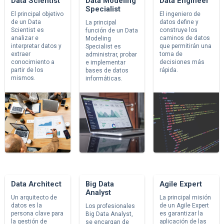
Data Scientist
Data Modeling
Data Engineer
Specialist
El principal objetivo
El ingeniero de
de un Data
datos define y
La principal
Scientist es
construye los
función de un Data
analizar e
caminos de datos
Modeling
interpretar datos y
que permitirán una
Specialist es
extraer
toma de
administrar, probar
conocimiento a
decisiones más
e implementar
partir de los
rápida.
bases de datos
mismos.
informáticas.
Data Architect
Big Data
Agile Expert
Analyst
Un arquitecto de
La principal misión
datos es la
de un Agile Expert
Los profesionales
persona clave para
es garantizar la
Big Data Analyst,
la gestión de
aplicación de las
se encargan de