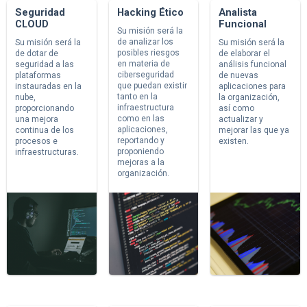
Seguridad
Hacking Ético
Analista
CLOUD
Funcional
Su misión será la
de analizar los
Su misión será la
Su misión será la
posibles riesgos
de dotar de
de elaborar el
en materia de
seguridad a las
análisis funcional
ciberseguridad
plataformas
de nuevas
que puedan existir
instauradas en la
aplicaciones para
tanto en la
nube,
la organización,
infraestructura
proporcionando
así como
como en las
una mejora
actualizar y
aplicaciones,
continua de los
mejorar las que ya
reportando y
procesos e
existen.
proponiendo
infraestructuras.
mejoras a la
organización.