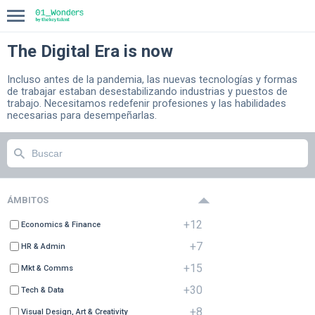
The Digital Era is now
INICIO
Incluso antes de la pandemia, las nuevas tecnologías y formas
de trabajar estaban desestabilizando industrias y puestos de
COMPASS
trabajo. Necesitamos redefenir profesiones y las habilidades
necesarias para desempeñarlas.
BLOG
ÁMBITOS
+12
Economics & Finance
+7
HR & Admin
+15
Mkt & Comms
+30
Tech & Data
+8
Visual Design, Art & Creativity