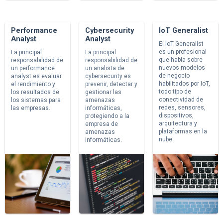
Performance
Cybersecurity
IoT Generalist
Analyst
Analyst
El IoT Generalist
es un profesional
La principal
La principal
que habla sobre
responsabilidad de
responsabilidad de
nuevos modelos
un performance
un analista de
de negocio
analyst es evaluar
cybersecurity es
habilitados por IoT,
el rendimiento y
prevenir, detectar y
todo tipo de
los resultados de
gestionar las
conectividad de
los sistemas para
amenazas
redes, sensores,
las empresas.
informáticas,
dispositivos,
protegiendo a la
arquitectura y
empresa de
plataformas en la
amenazas
nube.
informáticas.