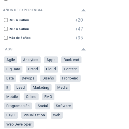
AÑOS DE EXPERIENCIA
+20
De 0 a 3 años
+47
De 3 a 5 años
+35
Más de 5 años
TAGS
Agile
Analytics
Apps
Back-end
Big Data
Brand
Cloud
Content
Data
Devops
Diseño
Front-end
It
Lead
Marketing
Media
Mobile
Online
PMO
Programación
Social
Software
UX/UI
Visualization
Web
Web Developer