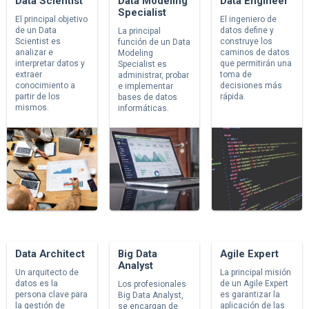
Data Scientist
Data Modeling
Data Engineer
Specialist
El principal objetivo
El ingeniero de
de un Data
datos define y
La principal
Scientist es
construye los
función de un Data
analizar e
caminos de datos
Modeling
interpretar datos y
que permitirán una
Specialist es
extraer
toma de
administrar, probar
conocimiento a
decisiones más
e implementar
partir de los
rápida.
bases de datos
mismos.
informáticas.
Data Architect
Big Data
Agile Expert
Analyst
Un arquitecto de
La principal misión
datos es la
de un Agile Expert
Los profesionales
persona clave para
es garantizar la
Big Data Analyst,
la gestión de
aplicación de las
se encargan de