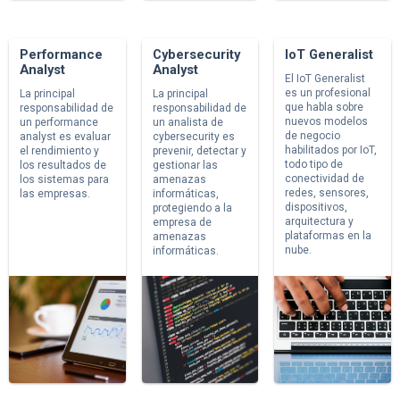
Performance
Cybersecurity
IoT Generalist
Analyst
Analyst
El IoT Generalist
es un profesional
La principal
La principal
que habla sobre
responsabilidad de
responsabilidad de
nuevos modelos
un performance
un analista de
de negocio
analyst es evaluar
cybersecurity es
habilitados por IoT,
el rendimiento y
prevenir, detectar y
todo tipo de
los resultados de
gestionar las
conectividad de
los sistemas para
amenazas
redes, sensores,
las empresas.
informáticas,
dispositivos,
protegiendo a la
arquitectura y
empresa de
plataformas en la
amenazas
nube.
informáticas.