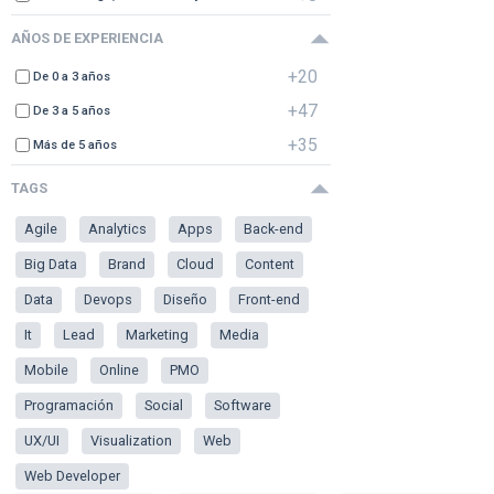
AÑOS DE EXPERIENCIA
+20
De 0 a 3 años
+47
De 3 a 5 años
+35
Más de 5 años
TAGS
Agile
Analytics
Apps
Back-end
Big Data
Brand
Cloud
Content
Data
Devops
Diseño
Front-end
It
Lead
Marketing
Media
Mobile
Online
PMO
Programación
Social
Software
UX/UI
Visualization
Web
Web Developer