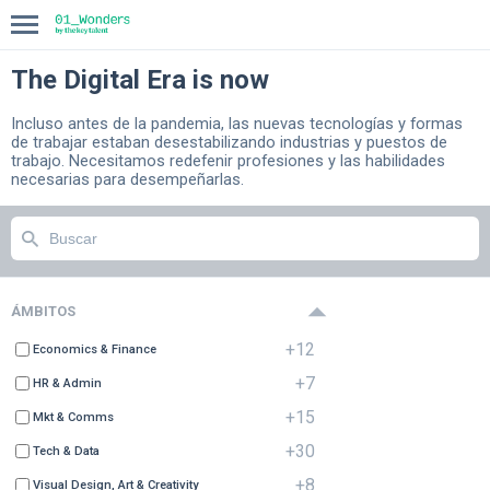
The Digital Era is now
INICIO
Incluso antes de la pandemia, las nuevas tecnologías y formas
de trabajar estaban desestabilizando industrias y puestos de
COMPASS
trabajo. Necesitamos redefenir profesiones y las habilidades
necesarias para desempeñarlas.
BLOG
ÁMBITOS
+12
Economics & Finance
+7
HR & Admin
+15
Mkt & Comms
+30
Tech & Data
+8
Visual Design, Art & Creativity