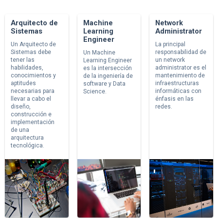
Arquitecto de
Machine
Network
Sistemas
Learning
Administrator
Engineer
Un Arquitecto de
La principal
Sistemas debe
responsabilidad de
Un Machine
tener las
un network
Learning Engineer
habilidades,
administrator es el
es la intersección
conocimientos y
mantenimiento de
de la ingeniería de
aptitudes
infraestructuras
software y Data
necesarias para
informáticas con
Science.
llevar a cabo el
énfasis en las
diseño,
redes.
construcción e
implementación
de una
arquitectura
tecnológica.