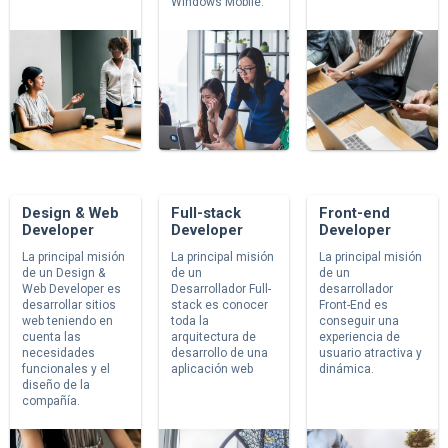
Windows Mobile.
Design & Web
Full-stack
Front-end
Developer
Developer
Developer
La principal misión
La principal misión
La principal misión
de un Design &
de un
de un
Web Developer es
Desarrollador Full-
desarrollador
desarrollar sitios
stack es conocer
Front-End es
web teniendo en
toda la
conseguir una
cuenta las
arquitectura de
experiencia de
necesidades
desarrollo de una
usuario atractiva y
funcionales y el
aplicación web
dinámica.
diseño de la
compañía.