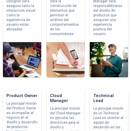
Designer será
será la
Manager será
asegurar tanto la
construcción de
responsabilizarse
interacción visual
elementos que
del diseño de
como la
permitan el
productos que
experiencia de
análisis del
aseguren una
usuario están
comportamientos
experiencia
alineadas.
de los
positiva del
consumidores.
usuario.
Product Owner
Cloud
Technical
Manager
Lead
La principal misión
del Product Owner
La principal misión
La principal misión
es acompañar al
del Cloud Manager
de un Technical
negocio en el
es ejecutar las
Lead es orientar al
diseño y desarrollo
directrices para el
equipo de
de productos
diseño y
desarrollo en las