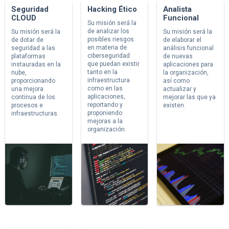
Seguridad
Hacking Ético
Analista
CLOUD
Funcional
Su misión será la
de analizar los
Su misión será la
Su misión será la
posibles riesgos
de dotar de
de elaborar el
en materia de
seguridad a las
análisis funcional
ciberseguridad
plataformas
de nuevas
que puedan existir
instauradas en la
aplicaciones para
tanto en la
nube,
la organización,
infraestructura
proporcionando
así como
como en las
una mejora
actualizar y
aplicaciones,
continua de los
mejorar las que ya
reportando y
procesos e
existen.
proponiendo
infraestructuras.
mejoras a la
organización.