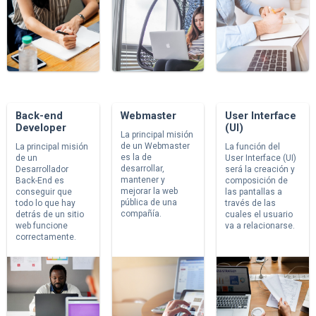
Back-end
Webmaster
User Interface
Developer
(UI)
La principal misión
de un Webmaster
La principal misión
La función del
es la de
de un
User Interface (UI)
desarrollar,
Desarrollador
será la creación y
mantener y
Back-End es
composición de
mejorar la web
conseguir que
las pantallas a
pública de una
todo lo que hay
través de las
compañía.
detrás de un sitio
cuales el usuario
web funcione
va a relacionarse.
correctamente.