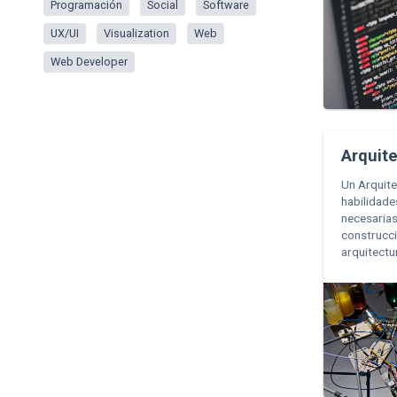
Programación
Social
Software
UX/UI
Visualization
Web
Web Developer
Arquit
Un Arquite
habilidade
necesarias
construcc
arquitectu