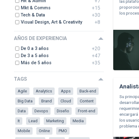
+7
HR & Admin
las plataf
proporcio
+15
Mkt & Comms
los proces
+30
Tech & Data
+8
Visual Design, Art & Creativity
AÑOS DE EXPERIENCIA
+20
De 0 a 3 años
+47
De 3 a 5 años
+35
Más de 5 años
TAGS
Analist
Agile
Analytics
Apps
Back-end
Su princip
Big Data
Brand
Cloud
Content
desarrolla
requerimie
Data
Devops
Diseño
Front-end
encargará 
los usuari
It
Lead
Marketing
Media
problema 
Mobile
Online
PMO