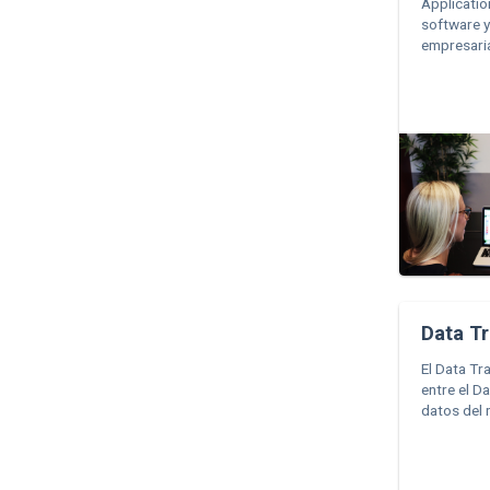
Applicatio
software y
empresaria
Data Tr
El Data Tr
entre el D
datos del 