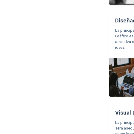
Diseña
La princip
Gráfico es
atractiva 
ideas.
Visual
La princip
será asegu
como la ex