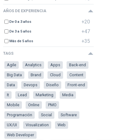
AÑOS DE EXPERIENCIA
+20
De 0 a 3 años
+47
De 3 a 5 años
+35
Más de 5 años
TAGS
Agile
Analytics
Apps
Back-end
Big Data
Brand
Cloud
Content
Data
Devops
Diseño
Front-end
It
Lead
Marketing
Media
Mobile
Online
PMO
Programación
Social
Software
UX/UI
Visualization
Web
Web Developer