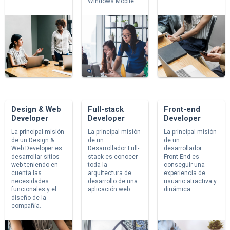
Windows Mobile.
Design & Web
Full-stack
Front-end
Developer
Developer
Developer
La principal misión
La principal misión
La principal misión
de un Design &
de un
de un
Web Developer es
Desarrollador Full-
desarrollador
desarrollar sitios
stack es conocer
Front-End es
web teniendo en
toda la
conseguir una
cuenta las
arquitectura de
experiencia de
necesidades
desarrollo de una
usuario atractiva y
funcionales y el
aplicación web
dinámica.
diseño de la
compañía.