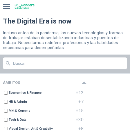
The Digital Era is now
INICIO
Incluso antes de la pandemia, las nuevas tecnologías y formas
de trabajar estaban desestabilizando industrias y puestos de
COMPASS
trabajo. Necesitamos redefenir profesiones y las habilidades
necesarias para desempeñarlas.
BLOG
ÁMBITOS
+12
Economics & Finance
+7
HR & Admin
+15
Mkt & Comms
+30
Tech & Data
+8
Visual Design, Art & Creativity