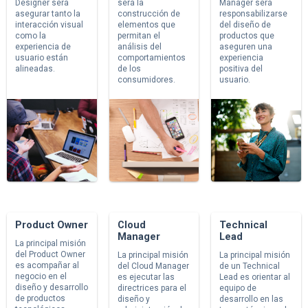
Designer será
será la
Manager será
asegurar tanto la
construcción de
responsabilizarse
interacción visual
elementos que
del diseño de
como la
permitan el
productos que
experiencia de
análisis del
aseguren una
usuario están
comportamientos
experiencia
alineadas.
de los
positiva del
consumidores.
usuario.
Product Owner
Cloud
Technical
Manager
Lead
La principal misión
del Product Owner
La principal misión
La principal misión
es acompañar al
del Cloud Manager
de un Technical
negocio en el
es ejecutar las
Lead es orientar al
diseño y desarrollo
directrices para el
equipo de
de productos
diseño y
desarrollo en las