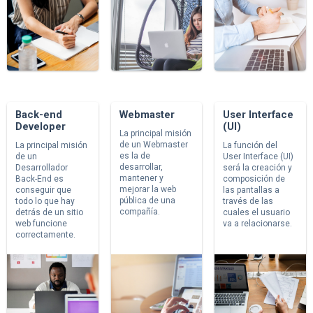
Back-end
Webmaster
User Interface
Developer
(UI)
La principal misión
de un Webmaster
La principal misión
La función del
es la de
de un
User Interface (UI)
desarrollar,
Desarrollador
será la creación y
mantener y
Back-End es
composición de
mejorar la web
conseguir que
las pantallas a
pública de una
todo lo que hay
través de las
compañía.
detrás de un sitio
cuales el usuario
web funcione
va a relacionarse.
correctamente.