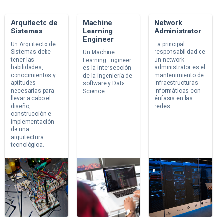
Arquitecto de
Machine
Network
Sistemas
Learning
Administrator
Engineer
Un Arquitecto de
La principal
Sistemas debe
responsabilidad de
Un Machine
tener las
un network
Learning Engineer
habilidades,
administrator es el
es la intersección
conocimientos y
mantenimiento de
de la ingeniería de
aptitudes
infraestructuras
software y Data
necesarias para
informáticas con
Science.
llevar a cabo el
énfasis en las
diseño,
redes.
construcción e
implementación
de una
arquitectura
tecnológica.