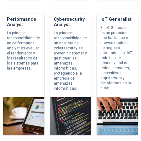
Performance
Cybersecurity
IoT Generalist
Analyst
Analyst
El IoT Generalist
es un profesional
La principal
La principal
que habla sobre
responsabilidad de
responsabilidad de
nuevos modelos
un performance
un analista de
de negocio
analyst es evaluar
cybersecurity es
habilitados por IoT,
el rendimiento y
prevenir, detectar y
todo tipo de
los resultados de
gestionar las
conectividad de
los sistemas para
amenazas
redes, sensores,
las empresas.
informáticas,
dispositivos,
protegiendo a la
arquitectura y
empresa de
plataformas en la
amenazas
nube.
informáticas.