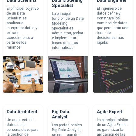
Data Scientist
Data Modeling
Data Engineer
Specialist
El principal objetivo
El ingeniero de
de un Data
datos define y
La principal
Scientist es
construye los
función de un Data
analizar e
caminos de datos
Modeling
interpretar datos y
que permitirán una
Specialist es
extraer
toma de
administrar, probar
conocimiento a
decisiones más
e implementar
partir de los
rápida.
bases de datos
mismos.
informáticas.
Data Architect
Big Data
Agile Expert
Analyst
Un arquitecto de
La principal misión
datos es la
de un Agile Expert
Los profesionales
persona clave para
es garantizar la
Big Data Analyst,
la gestión de
aplicación de las
se encargan de