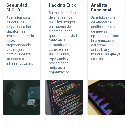
Seguridad
Hacking Ético
Analista
CLOUD
Funcional
Su misión será la
de analizar los
Su misión será la
Su misión será la
posibles riesgos
de dotar de
de elaborar el
en materia de
seguridad a las
análisis funcional
ciberseguridad
plataformas
de nuevas
que puedan existir
instauradas en la
aplicaciones para
tanto en la
nube,
la organización,
infraestructura
proporcionando
así como
como en las
una mejora
actualizar y
aplicaciones,
continua de los
mejorar las que ya
reportando y
procesos e
existen.
proponiendo
infraestructuras.
mejoras a la
organización.